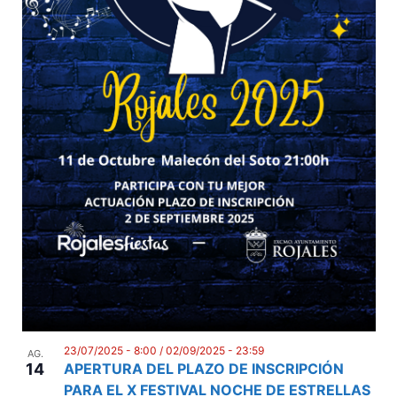
n
e
i
n
t
m
e
n
t
s
23/07/2025 - 8:00
/
02/09/2025 - 23:59
AG.
14
APERTURA DEL PLAZO DE INSCRIPCIÓN
PARA EL X FESTIVAL NOCHE DE ESTRELLAS