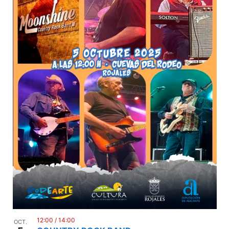
12:00
/
14:00
OCT.