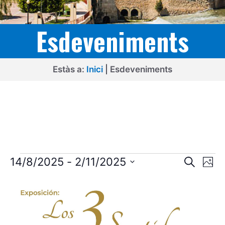
Esdeveniments
Estàs a:
Inici
|
Esdeveniments
Esdeveniments
N
N
14/8/2025
 - 
2/11/2025
C
P
e
a
a
S
h
L
r
o
v
e
c
v
t
i
l
a
e
o
e
e
s
g