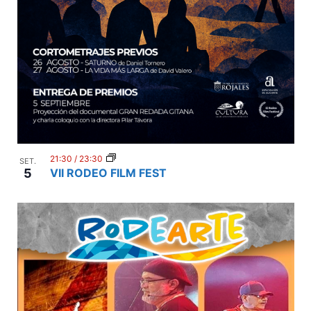
21:30
/
23:30
SET.
5
VII RODEO FILM FEST