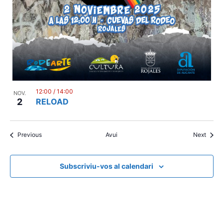
12:00
/
14:00
NOV.
2
RELOAD
Esdeveniments
Esdev
Previous
Avui
Next
Subscriviu-vos al calendari