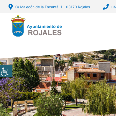
Vés
C/ Malecón de la Encantá, 1 - 03170 Rojales
+3
al
contingut