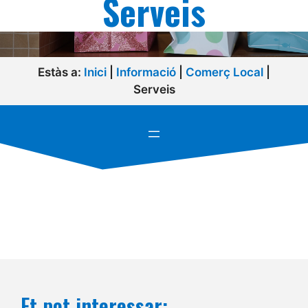
Serveis
Estàs a:
Inici
|
Informació
|
Comerç Local
|
Serveis
Et pot interessar: