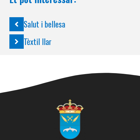
Salut i bellesa
Tèxtil llar