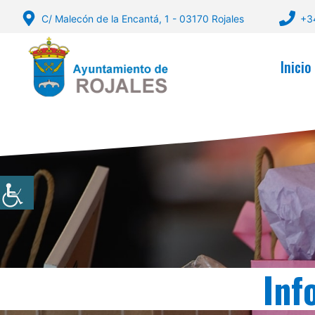
Saltar
C/ Malecón de la Encantá, 1 - 03170 Rojales
+3
al
contenido
Inicio
Inf