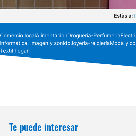
Estàs a:
Comercio local
Alimentacion
Droguería-Perfumeria
Electr
Informática, imagen y sonido
Joyería-relojería
Moda y c
Textil hogar
Te puede interesar