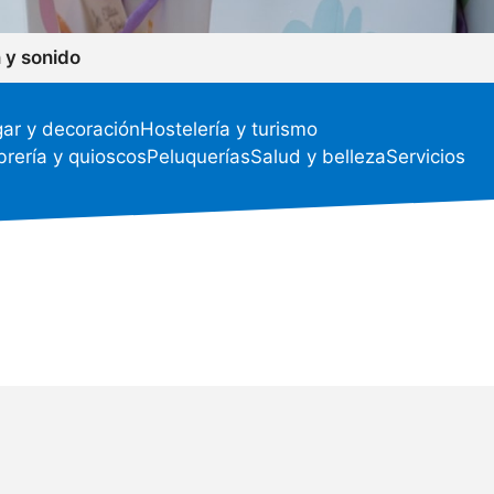
 y sonido
ar y decoración
Hostelería y turismo
ibrería y quioscos
Peluquerías
Salud y belleza
Servicios