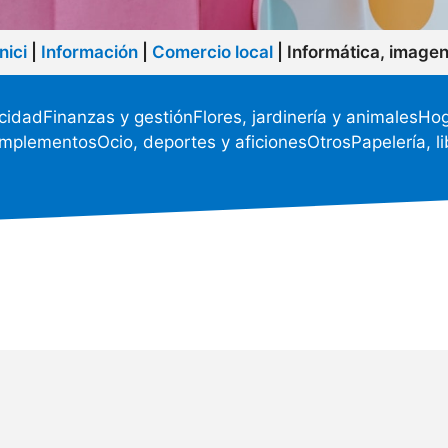
Inici
|
Información
|
Comercio local
|
Informática, imagen
icidad
Finanzas y gestión
Flores, jardinería y animales
Hog
omplementos
Ocio, deportes y aficiones
Otros
Papelería, l