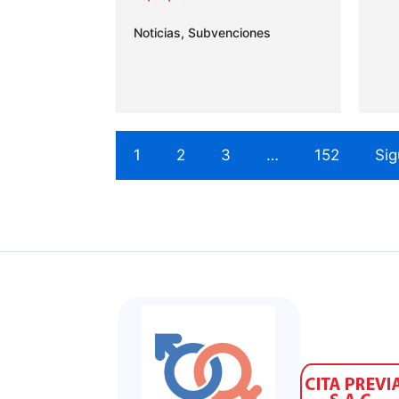
Noticias
,
Subvenciones
1
2
3
…
152
Sig