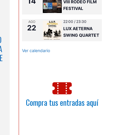
14
VIII RODEO FILM
FESTIVAL
22:00
/
23:30
AGO
22
LUX AETERNA
SWING QUARTET
O
A
Ver calendario
E
Compra tus entradas aquí