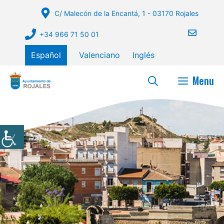
Saltar
C/ Malecón de la Encantá, 1 - 03170 Rojales
al
contenido
+34 966 71 50 01
Español
Valenciano
Inglés
Menu