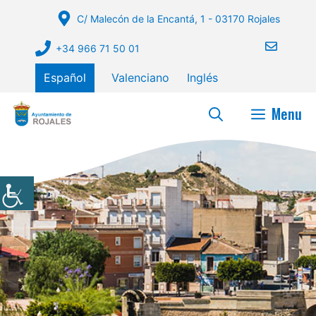
Saltar
C/ Malecón de la Encantá, 1 - 03170 Rojales
al
contenido
+34 966 71 50 01
Español
Valenciano
Inglés
Menu