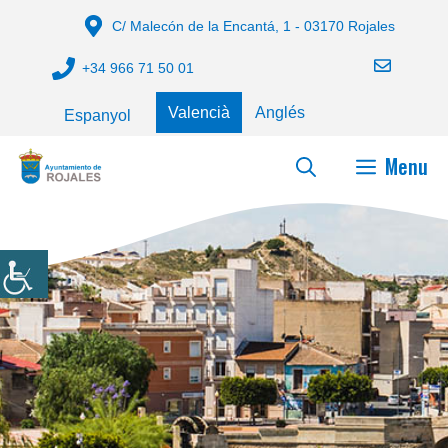
Vés
C/ Malecón de la Encantá, 1 - 03170 Rojales
al
contingut
+34 966 71 50 01
Valencià
Anglés
Espanyol
Menu