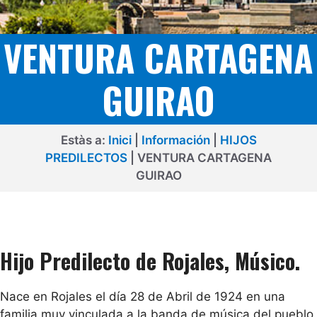
VENTURA CARTAGENA
GUIRAO
Estàs a:
Inici
|
Información
|
HIJOS
PREDILECTOS
|
VENTURA CARTAGENA
GUIRAO
Hijo Predilecto de Rojales, Músico.
Nace en Rojales el día 28 de Abril de 1924 en una
familia muy vinculada a la banda de música del pueblo.