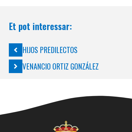
Et pot interessar:
HIJOS PREDILECTOS
VENANCIO ORTIZ GONZÁLEZ