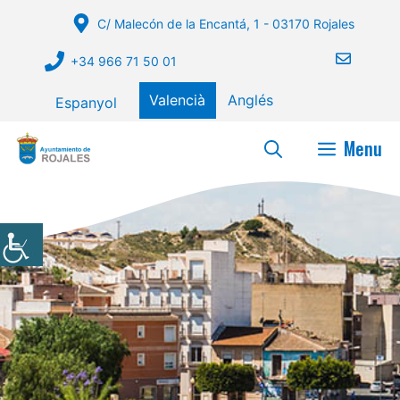
Vés
C/ Malecón de la Encantá, 1 - 03170 Rojales
al
contingut
+34 966 71 50 01
Valencià
Anglés
Espanyol
Menu