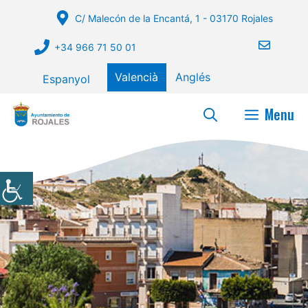
Vés
C/ Malecón de la Encantá, 1 - 03170 Rojales
al
contingut
+34 966 71 50 01
Valencià
Anglés
Espanyol
Menu