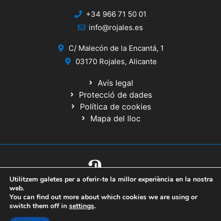
+34 966 71 50 01
info@rojales.es
C/ Malecón de la Encantá, 1
03170 Rojales, Alicante
Avís legal
Protecció de dades
Política de cookies
Mapa del lloc
Utilitzem galetes per a oferir-te la millor experiència en la nostra
© 2020 Web desenrotllada pel Servici d'Informàtica de Diputació
web.
d'Alacant
You can find out more about which cookies we are using or
switch them off in
settings
.