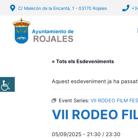
Vés
C/ Malecón de la Encantá, 1 - 03170 Rojales
+3
al
contingut
« Tots els Esdeveniments
Aquest esdeveniment ja ha passat
Event Series:
VII RODEO FILM FE
VII RODEO FI
05/09/2025 - 21:30
/
23:30