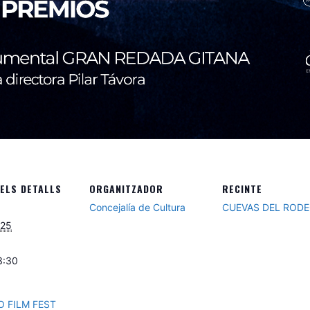
ELS DETALLS
ORGANITZADOR
RECINTE
Concejalía de Cultura
CUEVAS DEL ROD
025
3:30
O FILM FEST