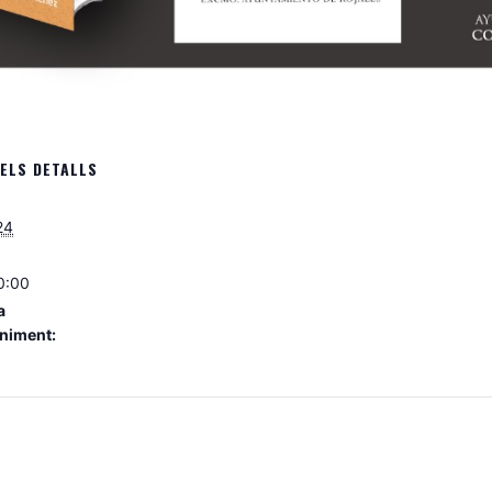
ELS DETALLS
24
0:00
a
niment: