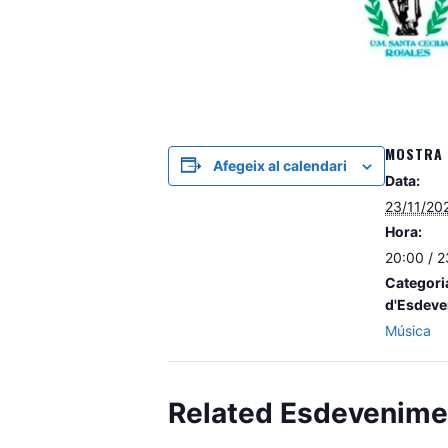
MOSTRA 
Afegeix al calendari
Data:
23/11/20
Hora:
20:00 / 2
Categori
d'Esdeve
Música
Related Esdevenime