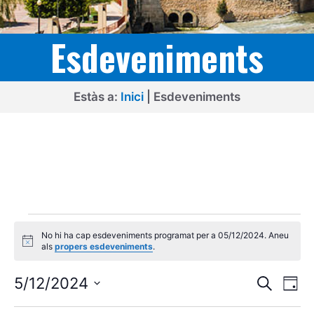
Esdeveniments
Estàs a:
Inici
|
Esdeveniments
Esdeveniments
No hi ha cap esdeveniments programat per a 05/12/2024. Aneu
del
A
als
propers esdeveniments
.
v
05/12/2024
í
N
N
s
5/12/2024
C
D
e
a
a
S
i
r