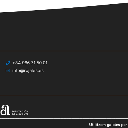
+34 966 71 50 01
info@rojales.es
© 2020 Web desenrotllada pel Servici d'Informàtica de Diputació d'Alacant
Utilitzem galetes per 