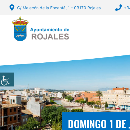
Vés
C/ Malecón de la Encantá, 1 - 03170 Rojales
+3
al
contingut
DOMINGO 1 DE 