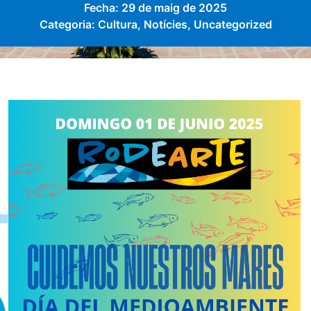
Fecha:
29 de maig de 2025
Categoria:
Cultura
,
Notícies
,
Uncategorized