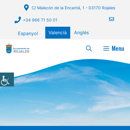
Vés
C/ Malecón de la Encantá, 1 - 03170 Rojales
al
contingut
+34 966 71 50 01
Valencià
Anglés
Espanyol
Menu