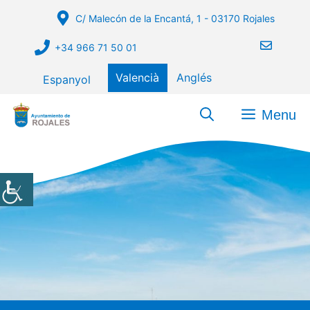
Vés
C/ Malecón de la Encantá, 1 - 03170 Rojales
al
contingut
+34 966 71 50 01
Valencià
Anglés
Espanyol
Menu