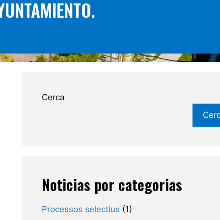
YUNTAMIENTO.
Cerca
Cer
Noticias por categorias
Processos selectius
(1)