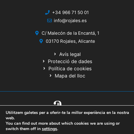
+34 966 71 50 01
info@rojales.es
C/ Malecón de la Encantá, 1
03170 Rojales, Alicante
Avís legal
Protecció de dades
Política de cookies
Mapa del lloc
Utilitzem galetes per a oferir-te la millor experiència en la nostra
© 2020 Web desenrotllada pel Servici d'Informàtica de Diputació
web.
d'Alacant
You can find out more about which cookies we are using or
switch them off in
settings
.