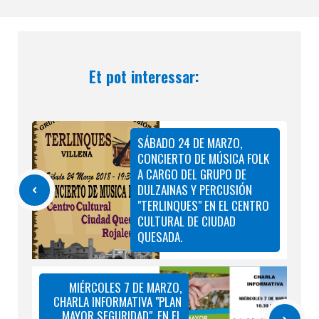
Et pot interessar:
SÁBADO 24 DE MARZO,
CONCIERTO DE MÚSICA FOLK
A CARGO DEL GRUPO DE
DULZAINAS Y PERCUSIÓN
"TERLINQUES" EN EL CENTRO
CULTURAL DE CIUDAD
QUESADA.
MIÉRCOLES 7 DE MARZO,
CHARLA INFORMATIVA "PLAN
MAYOR SEGURIDAD", EN EL