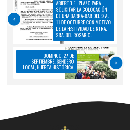
ABIERTO EL PLAZO PARA
SOLICITAR LA COLOCACIÓN
DE UNA BARRA-BAR DEL 9 AL
11 DE OCTUBRE CON MOTIVO
DE LA FESTIVIDAD DE NTRA.
SRA. DEL ROSARIO.
DOMINGO, 27 DE
SEPTIEMBRE, SENDERO
LOCAL, HUERTA HISTÓRICA.