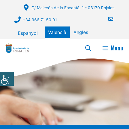
Vés
C/ Malecón de la Encantá, 1 - 03170 Rojales
al
contingut
+34 966 71 50 01
Valencià
Anglés
Espanyol
Menu