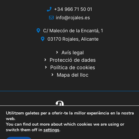
+34 966 71 50 01
info@rojales.es
C/ Malecón de la Encantá, 1
03170 Rojales, Alicante
Avís legal
Protecció de dades
Política de cookies
Mapa del lloc
Utilitzem galetes per a oferir-te la millor experiència en la nostra
© 2020 Web desenrotllada pel Servici d'Informàtica de Diputació
web.
d'Alacant
You can find out more about which cookies we are using or
switch them off in
settings
.