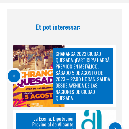
Et pot interessar:
CHARANGA 2023 CIUDAD
QUESADA. ¡PARTICIPA! HABRÁ
PREMIOS EN METÁLICO.
SÁBADO 5 DE AGOSTO DE
2023 – 22:00 HORAS. SALIDA
DESDE AVENIDA DE LAS
NACIONES DE CIUDAD
QUESADA.
La Excma. Diputación
Provincial de Alicante