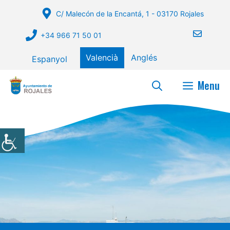
Vés
C/ Malecón de la Encantá, 1 - 03170 Rojales
al
contingut
+34 966 71 50 01
Valencià
Anglés
Espanyol
Menu