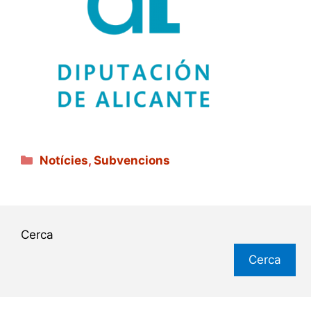
Categories
Notícies
,
Subvencions
Cerca
Cerca