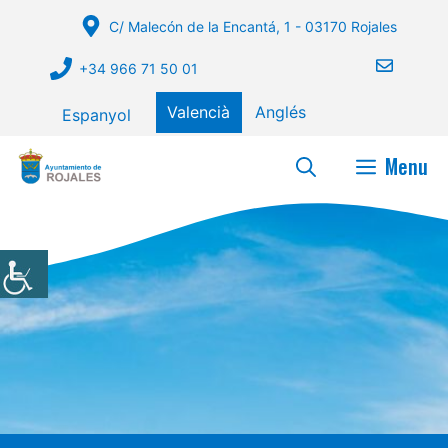
Vés
C/ Malecón de la Encantá, 1 - 03170 Rojales
al
contingut
+34 966 71 50 01
Valencià
Anglés
Espanyol
Menu