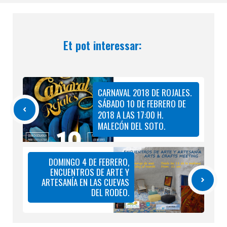
Et pot interessar:
CARNAVAL 2018 DE ROJALES.
SÁBADO 10 DE FEBRERO DE
2018 A LAS 17:00 H.
MALECÓN DEL SOTO.
DOMINGO 4 DE FEBRERO,
ENCUENTROS DE ARTE Y
ARTESANÍA EN LAS CUEVAS
DEL RODEO.