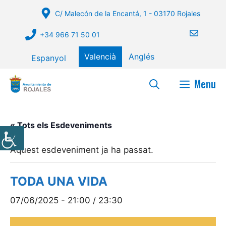
Vés
C/ Malecón de la Encantá, 1 - 03170 Rojales
al
contingut
+34 966 71 50 01
Valencià
Anglés
Espanyol
Menu
« Tots els Esdeveniments
Aquest esdeveniment ja ha passat.
TODA UNA VIDA
07/06/2025 - 21:00
/
23:30