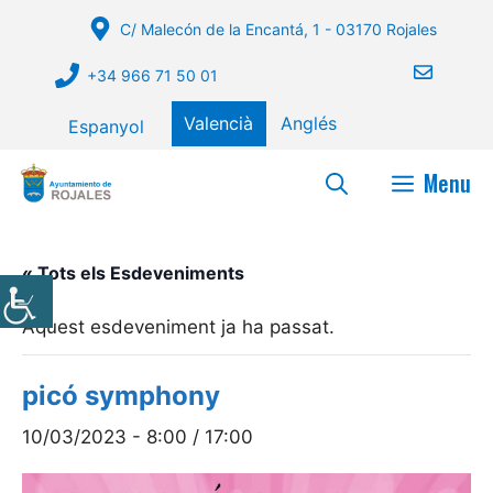
Vés
C/ Malecón de la Encantá, 1 - 03170 Rojales
al
contingut
+34 966 71 50 01
Valencià
Anglés
Espanyol
Menu
« Tots els Esdeveniments
Aquest esdeveniment ja ha passat.
picó symphony
10/03/2023 - 8:00
/
17:00