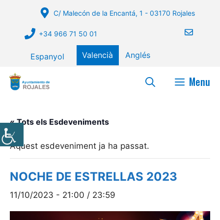
Vés
C/ Malecón de la Encantá, 1 - 03170 Rojales
al
contingut
+34 966 71 50 01
Valencià
Anglés
Espanyol
Menu
« Tots els Esdeveniments
Aquest esdeveniment ja ha passat.
NOCHE DE ESTRELLAS 2023
11/10/2023 - 21:00
/
23:59