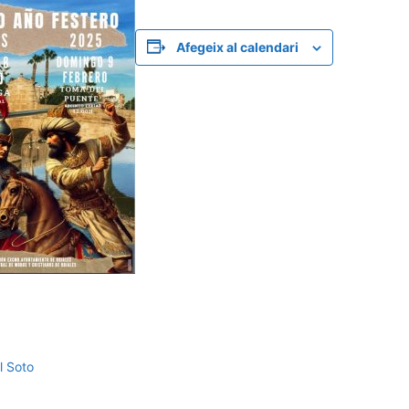
Afegeix al calendari
l Soto