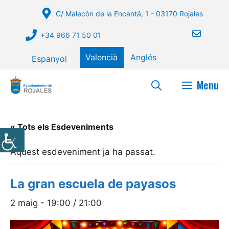
Vés
C/ Malecón de la Encantá, 1 - 03170 Rojales
al
contingut
+34 966 71 50 01
Valencià
Anglés
Espanyol
Menu
« Tots els Esdeveniments
Aquest esdeveniment ja ha passat.
La gran escuela de payasos
2 maig - 19:00
/
21:00