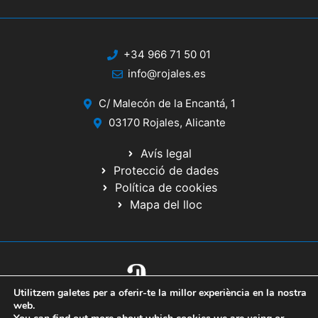
+34 966 71 50 01
info@rojales.es
C/ Malecón de la Encantá, 1
03170 Rojales, Alicante
Avís legal
Protecció de dades
Política de cookies
Mapa del lloc
Utilitzem galetes per a oferir-te la millor experiència en la nostra
© 2020 Web desenrotllada pel Servici d'Informàtica de Diputació
web.
d'Alacant