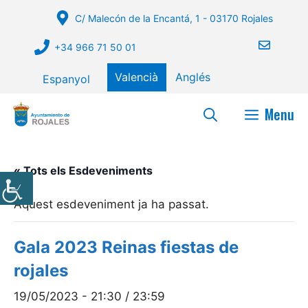
Vés
C/ Malecón de la Encantá, 1 - 03170 Rojales
al
contingut
+34 966 71 50 01
Valencià
Anglés
Espanyol
Menu
« Tots els Esdeveniments
Aquest esdeveniment ja ha passat.
Gala 2023 Reinas fiestas de
rojales
19/05/2023 - 21:30
/
23:59