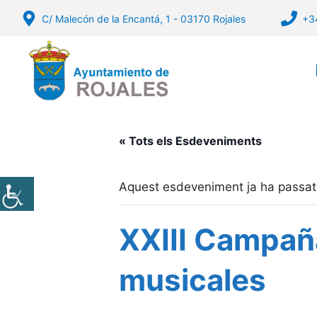
Vés
C/ Malecón de la Encantá, 1 - 03170 Rojales
+3
al
contingut
« Tots els Esdeveniments
Aquest esdeveniment ja ha passat
XXIII Campañ
musicales