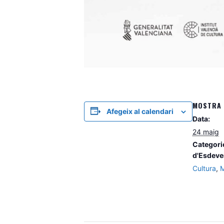
MOSTRA 
Afegeix al calendari
Data:
24 maig
Categori
d'Esdeve
Cultura
,
M