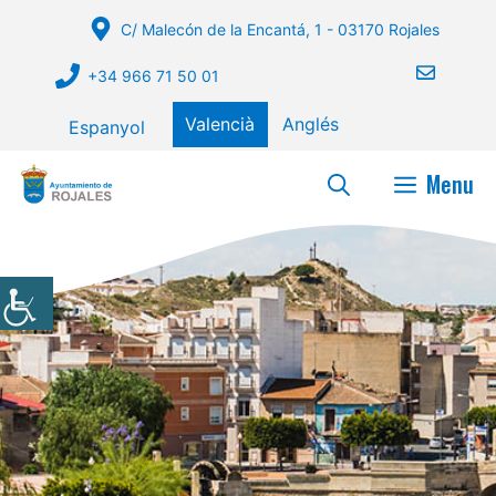
Vés
C/ Malecón de la Encantá, 1 - 03170 Rojales
al
contingut
+34 966 71 50 01
Valencià
Anglés
Espanyol
Menu