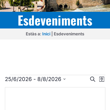
Esdeveniments
Estàs a:
Inici
|
Esdeveniments
Esdeveniments
N
N
25/6/2026
 - 
8/8/2026
C
M
e
a
a
S
a
r
p
v
e
c
v
l
a
e
e
e
g