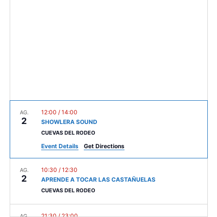
c
g
a
t
a
c
d
i
a
c
t
ó
i
e
d
.
ó
e
v
v
i
i
12:00
/
14:00
AG.
2
SHOWLERA SOUND
s
s
CUEVAS DEL RODEO
u
u
Event Details
Get Directions
a
a
l
10:30
/
12:30
AG.
2
l
APRENDE A TOCAR LAS CASTAÑUELAS
i
CUEVAS DEL RODEO
i
t
z
21:30
/
23:00
AG.