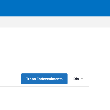
N
Troba Esdeveniments
Dia
a
v
e
g