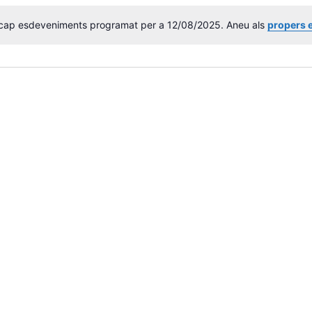
 cap esdeveniments programat per a 12/08/2025. Aneu als
propers 
A
v
í
s