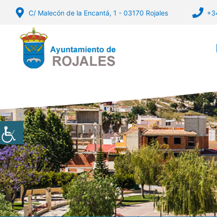
Vés
C/ Malecón de la Encantá, 1 - 03170 Rojales
+3
al
contingut