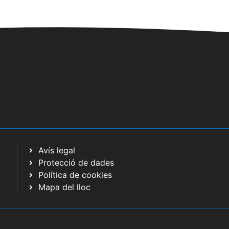
a
c
i
o
n
s
E
s
d
e
Avís legal
v
Protecció de dades
e
Política de cookies
n
Mapa del lloc
i
m