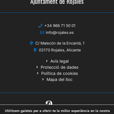
Ajuntament de Rojales
+34 966 71 50 01
info@rojales.es
C/ Malecón de la Encantá, 1
03170 Rojales, Alicante
Avís legal
Protecció de dades
Política de cookies
Mapa del lloc
Utilitzem galetes per a oferir-te la millor experiència en la nostra
© 2020 Web desenrotllada pel Servici d'Informàtica de Diputació