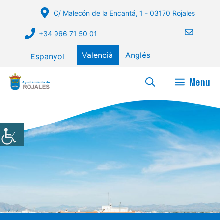
Vés
C/ Malecón de la Encantá, 1 - 03170 Rojales
al
contingut
+34 966 71 50 01
Valencià
Anglés
Espanyol
Menu