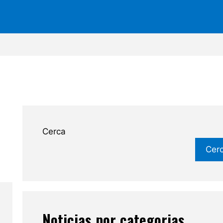
Cerca
Cer
Noticias por categorias