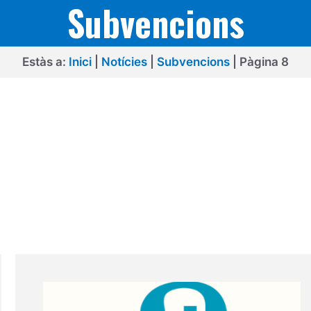
Subvencions
Estàs a:
Inici
|
Notícies
|
Subvencions
|
Pàgina 8