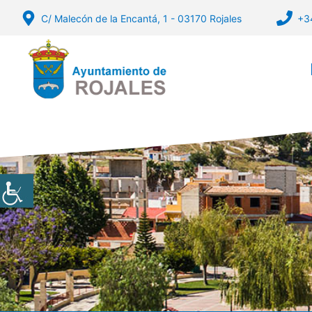
Vés
C/ Malecón de la Encantá, 1 - 03170 Rojales
+3
al
contingut