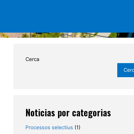
Cerca
Cer
Noticias por categorias
Processos selectius
(1)