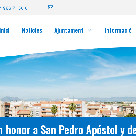
4 966 71 50 01
Inici
Notícies
Ajuntament
Informació
en honor a San Pedro Apóstol y d