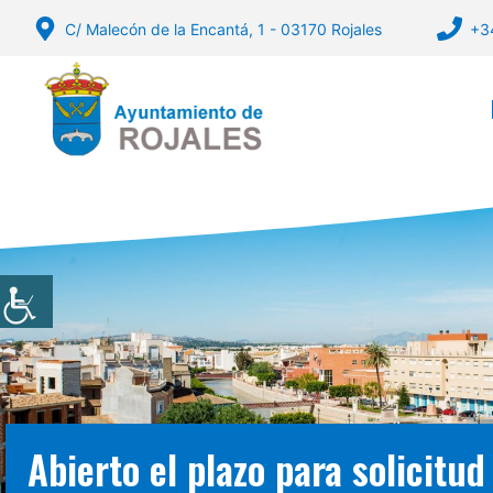
Vés
C/ Malecón de la Encantá, 1 - 03170 Rojales
+3
al
contingut
Abierto el plazo para solicitu