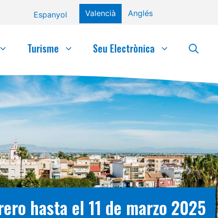
Valencià
Anglés
Espanyol
Turisme
Seu Electrònica
brero hasta el 11 de marzo 2025