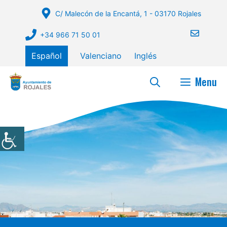
Saltar
C/ Malecón de la Encantá, 1 - 03170 Rojales
al
contenido
+34 966 71 50 01
Español
Valenciano
Inglés
Menu