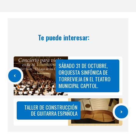
Te puede interesar:
SÁBADO 31 DE OCTUBRE,
ORQUESTA SINFÓNICA DE
TORREVIEJA EN EL TEATRO
MUNICIPAL CAPITOL.
TALLER DE CONSTRUCCIÓN
DE GUITARRA ESPAÑOLA