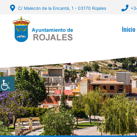
Saltar
C/ Malecón de la Encantá, 1 - 03170 Rojales
+3
al
contenido
Inicio