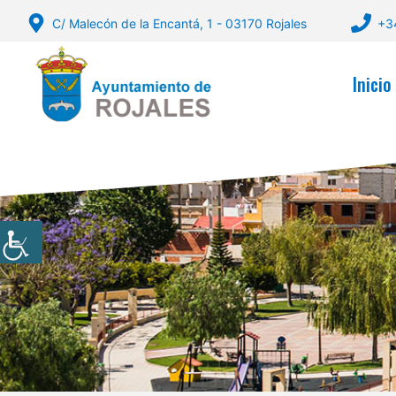
Saltar
C/ Malecón de la Encantá, 1 - 03170 Rojales
+3
al
contenido
Inicio