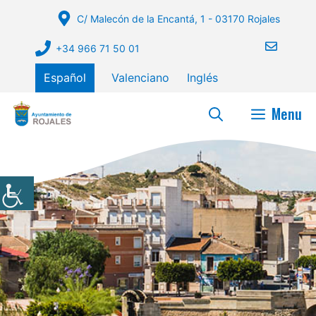
Saltar
C/ Malecón de la Encantá, 1 - 03170 Rojales
al
contenido
+34 966 71 50 01
Español
Valenciano
Inglés
Menu