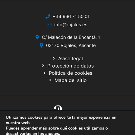
+34 966 71 50 01
info@rojales.es
C/ Malecón de la Encantá, 1
03170 Rojales, Alicante
Aviso legal
Protección de datos
Política de cookies
Mapa del sitio
Utilizamos cookies para ofrecerte la mejor experiencia en
© 2020 Web desarrollada por el Servicio de Informática de Diputación
nuestra web.
de Alicante
Puedes aprender más sobre qué cookies utilizamos o
desactivarlas en los
ajustes
.