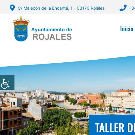
Saltar
C/ Malecón de la Encantá, 1 - 03170 Rojales
+3
al
contenido
Inicio
TALLER D