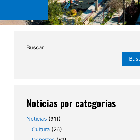
Buscar
Bus
Noticias por categorias
Noticias
(911)
Cultura
(26)
Deportes
(61)