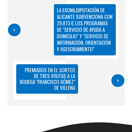
LA EXCMA.DIPUTACIÓN DE
ALICANTE SUBVENCIONA CON
29.873 € LOS PROGRAMAS
DE "SERVICIO DE AYUDA A
DOMICILIO" Y "SERVICIO DE
INFORMACIÓN, ORIENTACIÓN
Y ASESORAMIENTO"
PREMIADOS EN EL SORTEO
DE TRES VISITAS A LA
BODEGA "FRANCISCO GÓMEZ"
DE VILLENA