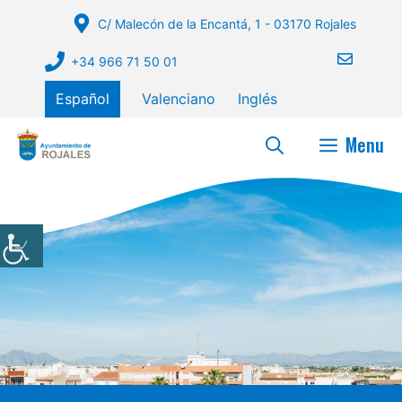
Saltar
C/ Malecón de la Encantá, 1 - 03170 Rojales
al
contenido
+34 966 71 50 01
Español
Valenciano
Inglés
Menu