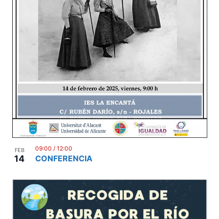
n
09:00
/
12:00
FEB
14
CONFERENCIA