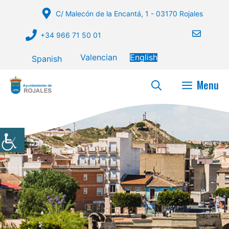
Skip
C/ Malecón de la Encantá, 1 - 03170 Rojales
to
content
+34 966 71 50 01
Valencian
English
Spanish
Menu