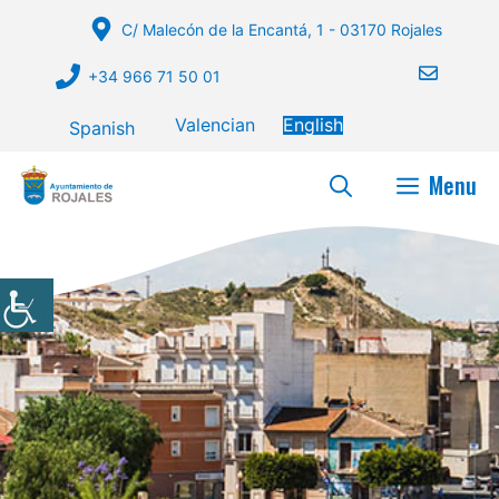
Skip
C/ Malecón de la Encantá, 1 - 03170 Rojales
to
content
+34 966 71 50 01
Valencian
English
Spanish
Menu