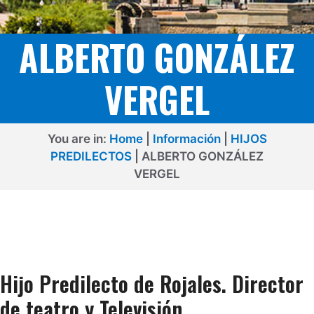
ALBERTO GONZÁLEZ
VERGEL
You are in:
Home
|
Información
|
HIJOS
PREDILECTOS
|
ALBERTO GONZÁLEZ
VERGEL
Hijo Predilecto de Rojales. Director
de teatro y Televisión.