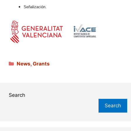
Señalización.
Categories
News
,
Grants
Search
Search