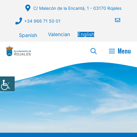
Skip
C/ Malecón de la Encantá, 1 - 03170 Rojales
to
content
+34 966 71 50 01
Valencian
English
Spanish
Menu