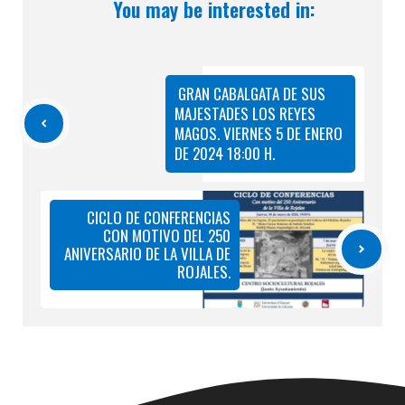
You may be interested in:
GRAN CABALGATA DE SUS
MAJESTADES LOS REYES
MAGOS. VIERNES 5 DE ENERO
DE 2024 18:00 H.
CICLO DE CONFERENCIAS
CON MOTIVO DEL 250
ANIVERSARIO DE LA VILLA DE
ROJALES.