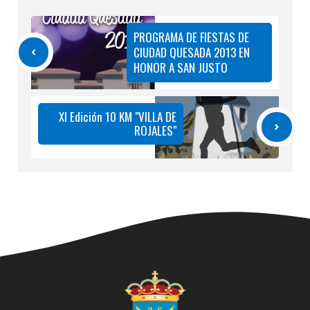
PROGRAMA DE FIESTAS DE
CIUDAD QUESADA 2013 EN
HONOR A SAN JUSTO
XI Edición 10 KM "VILLA DE
ROJALES"