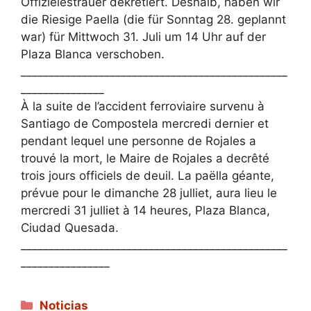
Offizielestrauer dekretiert. Deshalb, haben wir
die Riesige Paella (die für Sonntag 28. geplannt
war) für Mittwoch 31. Juli um 14 Uhr auf der
Plaza Blanca verschoben.
________________________________________________
_______________
À la suite de l’accident ferroviaire survenu à
Santiago de Compostela mercredi dernier et
pendant lequel une personne de Rojales a
trouvé la mort, le Maire de Rojales a decrêté
trois jours officiels de deuil. La paëlla géante,
prévue pour le dimanche 28 julliet, aura lieu le
mercredi 31 julliet à 14 heures, Plaza Blanca,
Ciudad Quesada.
________________________________________________
________________
Categorías
Noticias