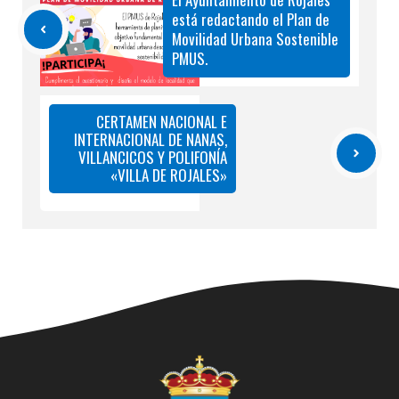
está redactando el Plan de
Movilidad Urbana Sostenible
PMUS.
CERTAMEN NACIONAL E
INTERNACIONAL DE NANAS,
VILLANCICOS Y POLIFONÍA
«VILLA DE ROJALES»