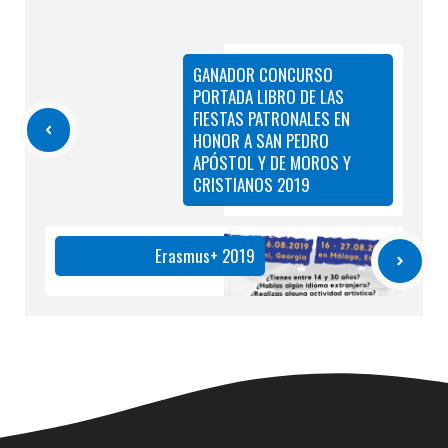
GANADOR CONCURSO
PORTADA LIBRO DE LAS
FIESTAS PATRONALES EN
HONOR A SAN PEDRO
APÓSTOL Y DE MOROS Y
CRISTIANOS 2019
Erasmus+ 2019