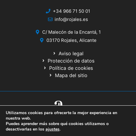
+34 966 71 50 01
info@rojales.es
C/ Malecón de la Encantá, 1
03170 Rojales, Alicante
Aviso legal
Protección de datos
Política de cookies
Mapa del sitio
Utilizamos cookies para ofrecerte la mejor experiencia en
© 2020 Web desarrollada por el Servicio de Informática de Diputación
nuestra web.
de Alicante
Puedes aprender más sobre qué cookies utilizamos o
desactivarlas en los
ajustes
.